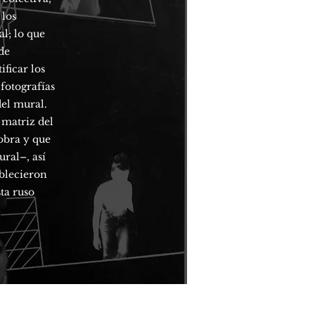
 los
l; lo que
de
ficar los
fotografías
del mural.
 matriz del
obra y que
ral–­, así
ablecieron
ta ruso