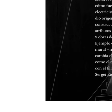
cómo fue 
electrici
dio orige
construcc
atributos
y obras d
Ejemplo d
mural –ma
cambia el
como el d
con el fi
Sergei Ei