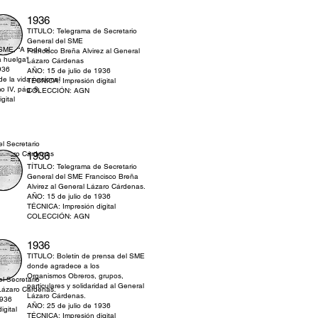
1936
TITULO: Telegrama de Secretario
General del SME
ME, “A todo el
Francisco Breña Alvirez al General
a huelga".
Lázaro Cárdenas
936
AÑO: 15 de julio de 1936
e la vida nacional
TÉCNICA: Impresión digital
o IV, pág. 8.
COLECCIÓN: AGN
gital
l Secretario
 Lázaro Cárdenas
1936
1936
TÍTULO: Telegrama de Secretario
gital
General del SME Francisco Breña
Alvirez al General Lázaro Cárdenas.
AÑO: 15 de julio de 1936
TÉCNICA: Impresión digital
COLECCIÓN: AGN
1936
TITULO: Boletín de prensa del SME
donde agradece a los
Organismos Obreros, grupos,
l Secretario
particulares y solidaridad al General
 Lázaro Cárdenas.
Lázaro Cárdenas.
1936
AÑO: 25 de julio de 1936
gital
TÉCNICA: Impresión digital