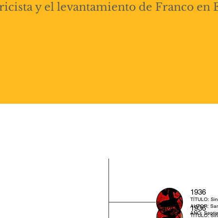
ricista y el levantamiento de Franco en 
1936
TÍTULO: Sin 
AUTOR: San
1936
AÑO: Septi
TITULO: Sin 