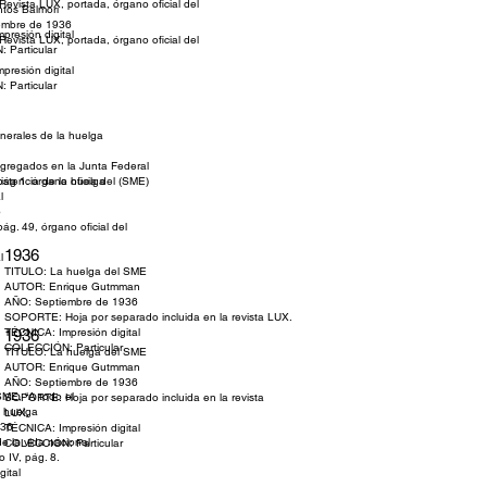
vista LUX, portada, órgano oficial del
tos Balmori
embre de 1936
presión digital
vista LUX, portada, órgano oficial del
 Particular
presión digital
 Particular
nerales de la huelga
6
gregados en la Junta Federal
g 1. órgano oficia del (SME)
xistencia de la huelga
l
6
. 49, órgano oficial del
1936
l
TITULO: La huelga del SME
AUTOR: Enrique Gutmman
AÑO: Septiembre de 1936
SOPORTE: Hoja por separado incluida en la revista LUX.
TÉCNICA: Impresión digital
1936
COLECCIÓN: Particular
TÍTULO: La huelga del SME
AUTOR: Enrique Gutmman
AÑO: Septiembre de 1936
ME, “A todo el
SOPORTE: Hoja por separado incluida en la revista
a huelga
LUX.
936
TÉCNICA: Impresión digital
 la vida nacional
COLECCIÓN: Particular
 IV, pág. 8.
ital