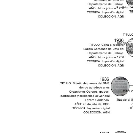
Departamento del Trabajo.
Excélsior, a
AÑO: 14 de julio de 1936
TÉ
TÉCNICA: Impresión digital
COLECCIÓN: AGN
TITULO
1936
Trabajo al 
TÍTULO: Carta al General
A
Lázaro Cárdenas del Jefe del
TÉ
Departamento del Trabajo.
AÑO: 14 de julio de 1936
TÉCNICA: Impresión digital
COLECCIÓN: AGN
1936
TITULO: Boletín de prensa del SME
donde agradece a los
TÍTULO
Organismos Obreros, grupos,
particulares y solidaridad al General
Trabajo al 
Lázaro Cárdenas.
A
AÑO: 25 de julio de 1936
TÉ
TÉCNICA: Impresión digital
COLECCIÓN: AGN