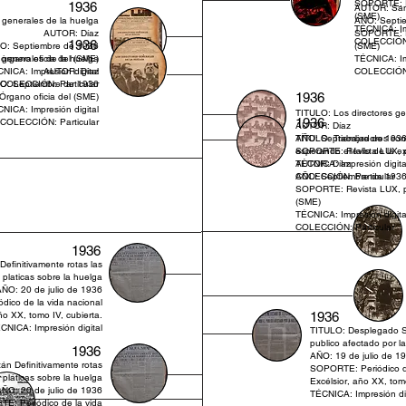
SOPORTE: Re
1936
AUTOR: San
(SME)
 generales de la huelga
AÑO: Septi
TÉCNICA: Im
AUTOR: Díaz
SOPORTE: Re
COLECCIÓN:
1936
O: Septiembre de 1936
(SME)
rgano oficia del (SME)
 generales de la huelga
TÉCNICA: Im
NICA: Impresión digital
AUTOR: Díaz
COLECCIÓN:
O: Septiembre de 1936
COLECCIÓN: Particular
1936
rgano oficia del (SME)
NICA: Impresión digital
TITULO: Los directores ge
1936
COLECCIÓN: Particular
AUTOR: Díaz
AÑO: Septiembre de 193
TÍTULO: Trabajadores con
SOPORTE: Revista LUX, pá
esperando el fallo de la e
TÉCNICA: Impresión digita
AUTOR: Díaz
COLECCIÓN: Particular
AÑO: Septiembre de 193
SOPORTE: Revista LUX, pág
(SME)
TÉCNICA: Impresión digita
COLECCIÓN: Particular
1936
efinitivamente rotas las
platicas sobre la huelga
ÑO: 20 de julio de 1936
ico de la vida nacional
ño XX, tomo IV, cubierta.
1936
CNICA: Impresión digital
TITULO: Desplegado S
publico afectado por l
1936
AÑO: 19 de julio de 1
án Definitivamente rotas
SOPORTE: Periódico de
s pláticas sobre la huelga
Excélsior, año XX, tomo
ÑO: 20 de julio de 1936
TÉCNICA: Impresión dig
E: Periódico de la vida