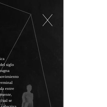
X
ica
del siglo
 pugna
 movimiento
germinal
ida entre
tamente,
 cual se
 colectiva,