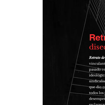
Ret
dise
Retrato de
vinculant
pasado co
ideológic
sindicali
que dio o
todos los
desempeña
esclarece