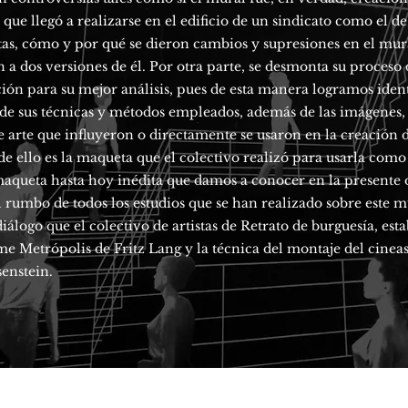
que llegó a realizarse en el edificio de un sindicato como el de
stas, cómo y por qué se dieron cambios y supresiones en el mura
n a dos versiones de él. Por otra parte, se desmonta su proceso 
ión para su mejor análisis, pues de esta manera logramos identi
 de sus técnicas y métodos empleados, además de las imágenes, 
e arte que influyeron o directamente se usaron en la creación 
e ello es la maqueta que el colectivo realizó para usarla como
queta hasta hoy inédita que damos a conocer en la presente 
 rumbo de todos los estudios que se han realizado sobre este mu
iálogo que el colectivo de artistas de Retrato de burguesía, est
lme Metrópolis de Fritz Lang y la técnica del montaje del cineas
senstein.