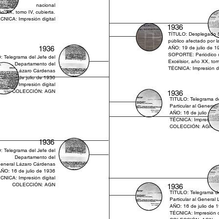
nacional
ño XX, tomo IV, cubierta.
CNICA: Impresión digital
1936
TÍTULO: Desplegado S
público afectado por l
1936
AÑO: 19 de julio de 1
SOPORTE: Periódico d
: Telegrama del Jefe del
Excélsior, año XX, tom
Departamento del
TÉCNICA: Impresión di
General Lázaro Cárdenas
ÑO: 16 de julio de 1936
CNICA: Impresión digital
COLECCIÓN: AGN
1936
TITULO: Telegrama de
Particular al General
AÑO: 16 de julio de 
TÉCNICA: Impresión di
COLECCIÓN: AGN
1936
: Telegrama del Jefe del
Departamento del
General Lázaro Cárdenas
ÑO: 16 de julio de 1936
CNICA: Impresión digital
COLECCIÓN: AGN
1936
TÍTULO: Telegrama de
Particular al General
AÑO: 16 de julio de 
TÉCNICA: Impresión di