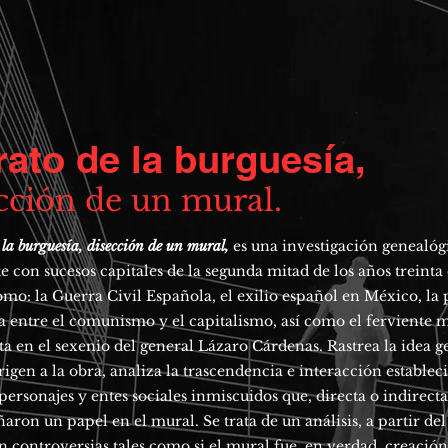
rato de la burguesía,
cción de un mural
.
 la burguesía, disección de un mural,
es una investigación genealóg
e con sucesos capitales de la segunda mitad de los años treinta 
mo: la Guerra Civil Española, el exilio español en México, la
a entre el comunismo y el capitalismo, así como el ferviente
sta en el sexenio del general Lázaro Cárdenas. Rastrea la idea 
rigen a la obra, analiza la trascendencia e interacción establec
 personajes y entes sociales inmiscuidos que, directa o indirec
ron un papel en el mural. Se trata de un análisis, a partir del
n controversias tales como si el mural fue, en verdad, creación