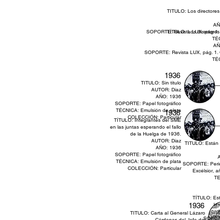
TITULO: Los directores
AÑ
SOPORTE: Revista LUX, pág 1. ó
TÍTULO: Los directores
TÉC
AÑ
SOPORTE: Revista LUX, pág. 1. Ó
TÉC
1936
TITULO: Sin titulo
AUTOR: Díaz
AÑO: 1936
SOPORTE: Papel fotográfico
TÉCNICA: Emulsión de plata
1936
COLECCIÓN: Particular
TÍTULO: Integrantes del SME
en las juntas esperando el fallo
de la Huelga de 1936.
AUTOR: Díaz
TITULO: Están D
AÑO: 1936
SOPORTE: Papel fotográfico
A
TÉCNICA: Emulsión de plata
SOPORTE: Periód
COLECCIÓN: Particular
Excélsior, a
TE
TÍTULO: Est
1936
la
A
TITULO: Carta al General Lázaro
SOPORT
Cárdenas del Jefe del